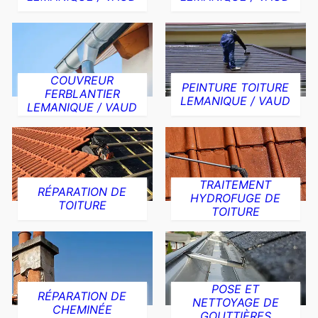
COUVREUR
PEINTURE TOITURE
FERBLANTIER
LEMANIQUE / VAUD
LEMANIQUE / VAUD
TRAITEMENT
RÉPARATION DE
HYDROFUGE DE
TOITURE
TOITURE
POSE ET
RÉPARATION DE
NETTOYAGE DE
CHEMINÉE
GOUTTIÈRES