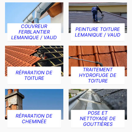
COUVREUR
PEINTURE TOITURE
FERBLANTIER
LEMANIQUE / VAUD
LEMANIQUE / VAUD
TRAITEMENT
RÉPARATION DE
HYDROFUGE DE
TOITURE
TOITURE
POSE ET
RÉPARATION DE
NETTOYAGE DE
CHEMINÉE
GOUTTIÈRES