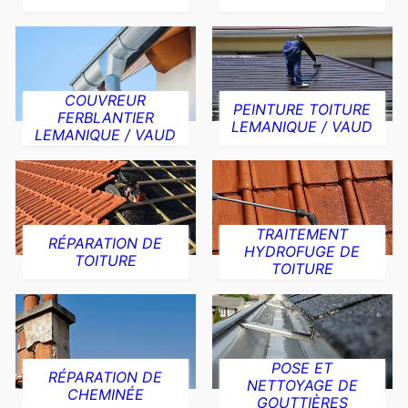
COUVREUR
PEINTURE TOITURE
FERBLANTIER
LEMANIQUE / VAUD
LEMANIQUE / VAUD
TRAITEMENT
RÉPARATION DE
HYDROFUGE DE
TOITURE
TOITURE
POSE ET
RÉPARATION DE
NETTOYAGE DE
CHEMINÉE
GOUTTIÈRES