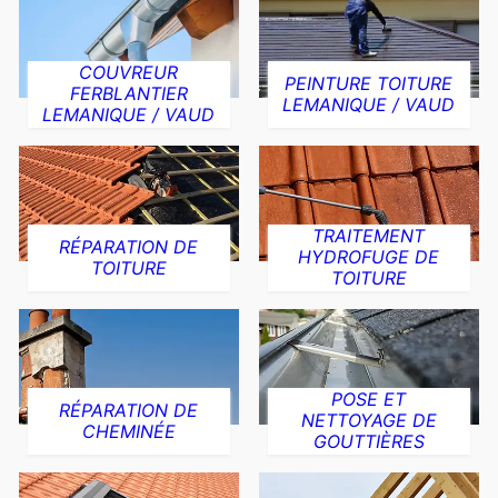
COUVREUR
PEINTURE TOITURE
FERBLANTIER
LEMANIQUE / VAUD
LEMANIQUE / VAUD
TRAITEMENT
RÉPARATION DE
HYDROFUGE DE
TOITURE
TOITURE
POSE ET
RÉPARATION DE
NETTOYAGE DE
CHEMINÉE
GOUTTIÈRES