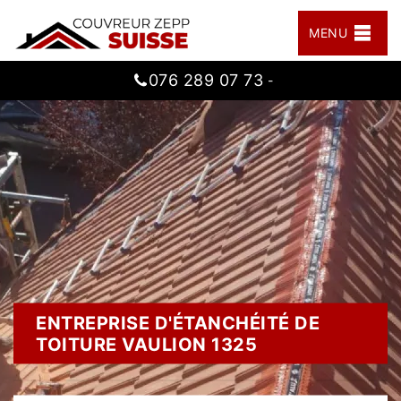
MENU
076 289 07 73
-
ENTREPRISE D'ÉTANCHÉITÉ DE
TOITURE VAULION 1325