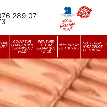
076 289 07
73
COUVREUR
PEINTURE
ERIE
TRAITEMENT
FERBLANTIER
TOITURE
RÉPARATION
UE /
HYDROFUGE
LEMANIQUE /
LEMANIQUE
DE TOITURE
D
DE TOITURE
VAUD
/ VAUD