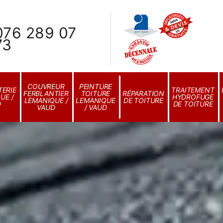
076 289 07
73
COUVREUR
PEINTURE
ERIE
TRAITEMENT
FERBLANTIER
TOITURE
RÉPARATION
UE /
HYDROFUGE
LEMANIQUE /
LEMANIQUE
DE TOITURE
D
DE TOITURE
VAUD
/ VAUD