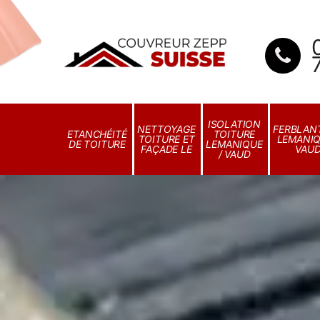
ISOLATION
NETTOYAGE
FERBLANT
ETANCHÉITÉ
TOITURE
TOITURE ET
LEMANIQ
DE TOITURE
LEMANIQUE
FAÇADE LE
VAU
/ VAUD