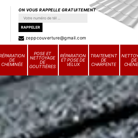
ON VOUS RAPPELLE GRATUITEMENT
zeppcouverture@gmail.com
POSE ET
RÉPARATION
RÉPARATION
TRAITEMENT
NETTO
NETTOYAGE
DE
ET POSE DE
DE
DE
DE
CHEMINÉE
VELUX
CHARPENTE
CHÉN
GOUTTIÈRES