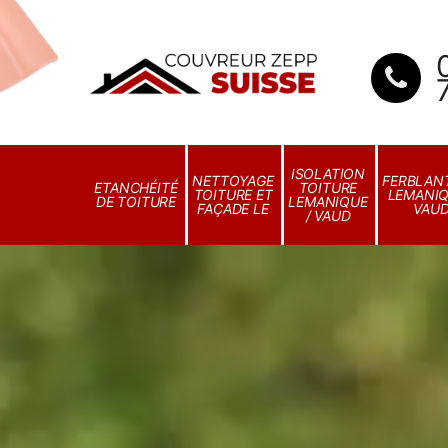
ISOLATION
NETTOYAGE
FERBLANT
ETANCHÉITÉ
TOITURE
TOITURE ET
LEMANIQ
DE TOITURE
LEMANIQUE
FAÇADE LE
VAU
/ VAUD