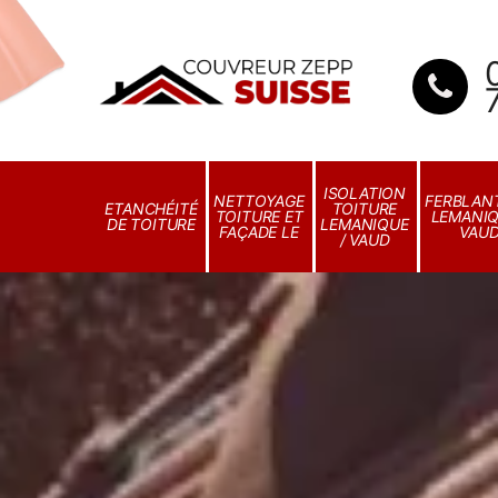
ISOLATION
NETTOYAGE
FERBLANT
ETANCHÉITÉ
TOITURE
TOITURE ET
LEMANIQ
DE TOITURE
LEMANIQUE
FAÇADE LE
VAU
/ VAUD