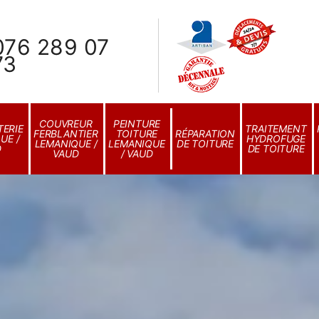
076 289 07
73
COUVREUR
PEINTURE
ERIE
TRAITEMENT
FERBLANTIER
TOITURE
RÉPARATION
UE /
HYDROFUGE
LEMANIQUE /
LEMANIQUE
DE TOITURE
D
DE TOITURE
VAUD
/ VAUD