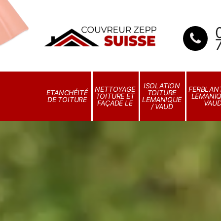
ISOLATION
NETTOYAGE
FERBLANT
ETANCHÉITÉ
TOITURE
TOITURE ET
LEMANIQ
DE TOITURE
LEMANIQUE
FAÇADE LE
VAU
/ VAUD