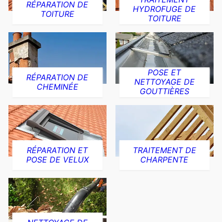
RÉPARATION DE
HYDROFUGE DE
TOITURE
TOITURE
POSE ET
RÉPARATION DE
NETTOYAGE DE
CHEMINÉE
GOUTTIÈRES
RÉPARATION ET
TRAITEMENT DE
POSE DE VELUX
CHARPENTE