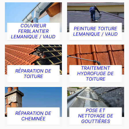
COUVREUR
PEINTURE TOITURE
FERBLANTIER
LEMANIQUE / VAUD
LEMANIQUE / VAUD
TRAITEMENT
RÉPARATION DE
HYDROFUGE DE
TOITURE
TOITURE
POSE ET
RÉPARATION DE
NETTOYAGE DE
CHEMINÉE
GOUTTIÈRES