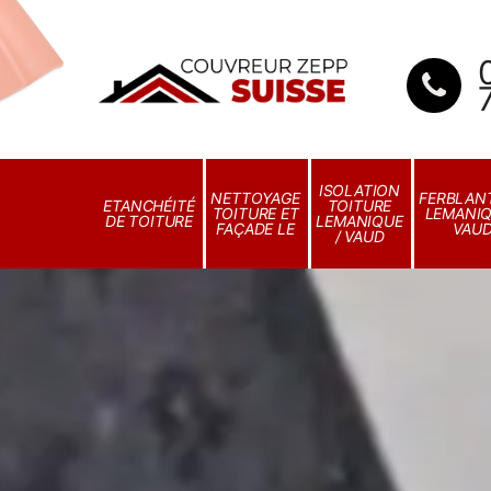
ISOLATION
NETTOYAGE
FERBLANT
ETANCHÉITÉ
TOITURE
TOITURE ET
LEMANIQ
DE TOITURE
LEMANIQUE
FAÇADE LE
VAU
/ VAUD