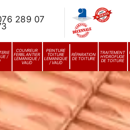
076 289 07
73
COUVREUR
PEINTURE
ERIE
TRAITEMENT
FERBLANTIER
TOITURE
RÉPARATION
UE /
HYDROFUGE
LEMANIQUE /
LEMANIQUE
DE TOITURE
D
DE TOITURE
VAUD
/ VAUD