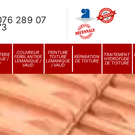
076 289 07
73
COUVREUR
PEINTURE
ERIE
TRAITEMENT
FERBLANTIER
TOITURE
RÉPARATION
UE /
HYDROFUGE
LEMANIQUE /
LEMANIQUE
DE TOITURE
D
DE TOITURE
VAUD
/ VAUD