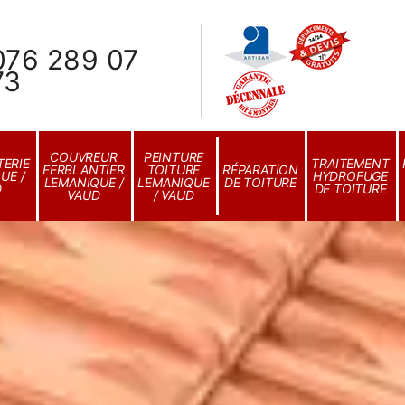
076 289 07
73
COUVREUR
PEINTURE
ERIE
TRAITEMENT
FERBLANTIER
TOITURE
RÉPARATION
UE /
HYDROFUGE
LEMANIQUE /
LEMANIQUE
DE TOITURE
D
DE TOITURE
VAUD
/ VAUD