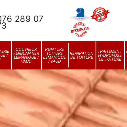
076 289 07
73
COUVREUR
PEINTURE
ERIE
TRAITEMENT
FERBLANTIER
TOITURE
RÉPARATION
UE /
HYDROFUGE
LEMANIQUE /
LEMANIQUE
DE TOITURE
D
DE TOITURE
VAUD
/ VAUD