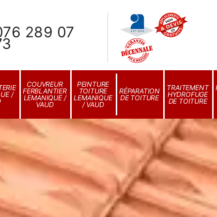
076 289 07
73
COUVREUR
PEINTURE
ERIE
TRAITEMENT
FERBLANTIER
TOITURE
RÉPARATION
UE /
HYDROFUGE
LEMANIQUE /
LEMANIQUE
DE TOITURE
D
DE TOITURE
VAUD
/ VAUD