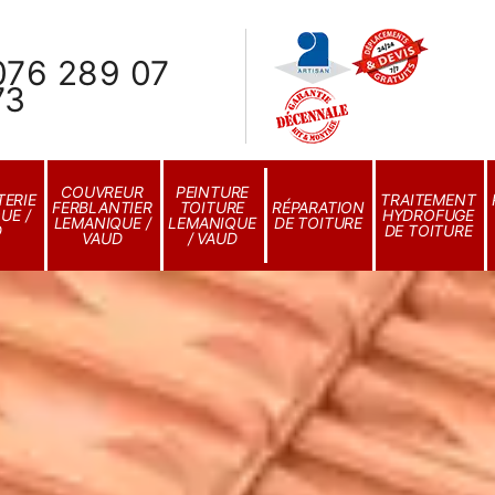
076 289 07
73
COUVREUR
PEINTURE
ERIE
TRAITEMENT
FERBLANTIER
TOITURE
RÉPARATION
UE /
HYDROFUGE
LEMANIQUE /
LEMANIQUE
DE TOITURE
D
DE TOITURE
VAUD
/ VAUD