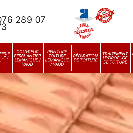
076 289 07
73
COUVREUR
PEINTURE
ERIE
TRAITEMENT
FERBLANTIER
TOITURE
RÉPARATION
UE /
HYDROFUGE
LEMANIQUE /
LEMANIQUE
DE TOITURE
D
DE TOITURE
VAUD
/ VAUD