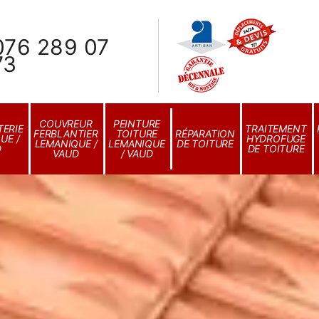
076 289 07
73
COUVREUR
PEINTURE
ERIE
TRAITEMENT
FERBLANTIER
TOITURE
RÉPARATION
UE /
HYDROFUGE
LEMANIQUE /
LEMANIQUE
DE TOITURE
D
DE TOITURE
VAUD
/ VAUD