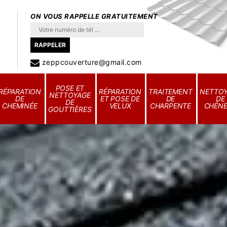
ON VOUS RAPPELLE GRATUITEMENT
zeppcouverture@gmail.com
POSE ET
RÉPARATION
RÉPARATION
TRAITEMENT
NETTO
NETTOYAGE
DE
ET POSE DE
DE
DE
DE
CHEMINÉE
VELUX
CHARPENTE
CHÉN
GOUTTIÈRES