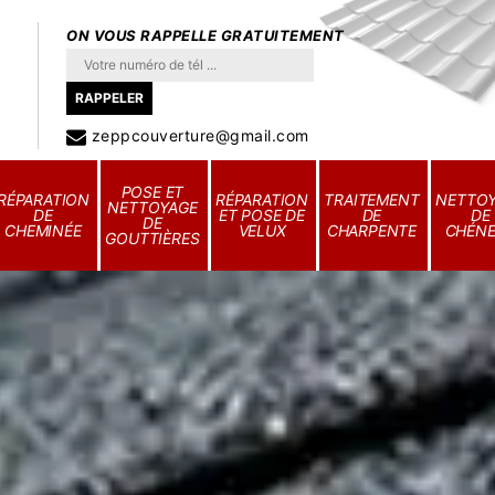
ON VOUS RAPPELLE GRATUITEMENT
zeppcouverture@gmail.com
POSE ET
RÉPARATION
RÉPARATION
TRAITEMENT
NETTO
NETTOYAGE
DE
ET POSE DE
DE
DE
DE
CHEMINÉE
VELUX
CHARPENTE
CHÉN
GOUTTIÈRES