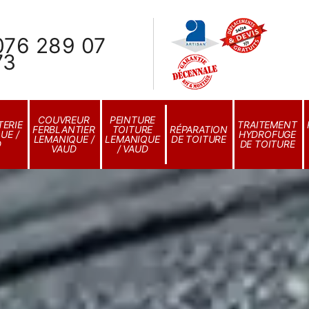
076 289 07
73
COUVREUR
PEINTURE
ERIE
TRAITEMENT
FERBLANTIER
TOITURE
RÉPARATION
UE /
HYDROFUGE
LEMANIQUE /
LEMANIQUE
DE TOITURE
D
DE TOITURE
VAUD
/ VAUD