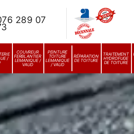
076 289 07
73
COUVREUR
PEINTURE
ERIE
TRAITEMENT
FERBLANTIER
TOITURE
RÉPARATION
UE /
HYDROFUGE
LEMANIQUE /
LEMANIQUE
DE TOITURE
D
DE TOITURE
VAUD
/ VAUD