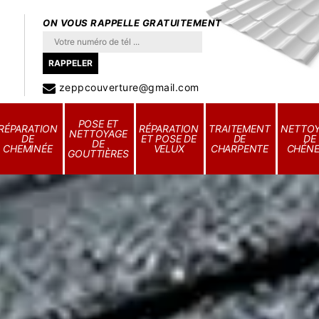
ON VOUS RAPPELLE GRATUITEMENT
zeppcouverture@gmail.com
POSE ET
RÉPARATION
RÉPARATION
TRAITEMENT
NETTO
NETTOYAGE
DE
ET POSE DE
DE
DE
DE
CHEMINÉE
VELUX
CHARPENTE
CHÉN
GOUTTIÈRES