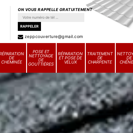
ON VOUS RAPPELLE GRATUITEMENT
zeppcouverture@gmail.com
POSE ET
RÉPARATION
RÉPARATION
TRAITEMENT
NETTO
NETTOYAGE
DE
ET POSE DE
DE
DE
DE
CHEMINÉE
VELUX
CHARPENTE
CHÉN
GOUTTIÈRES