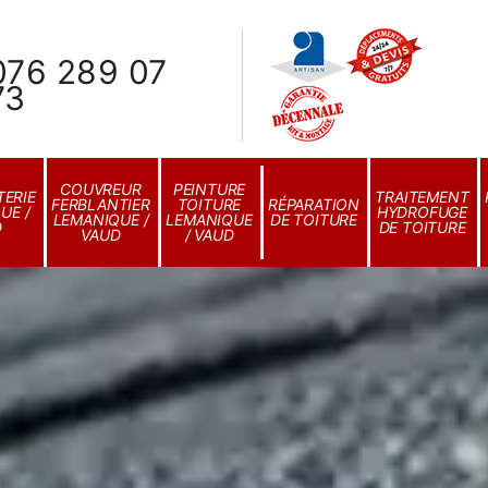
076 289 07
73
COUVREUR
PEINTURE
ERIE
TRAITEMENT
FERBLANTIER
TOITURE
RÉPARATION
UE /
HYDROFUGE
LEMANIQUE /
LEMANIQUE
DE TOITURE
D
DE TOITURE
VAUD
/ VAUD