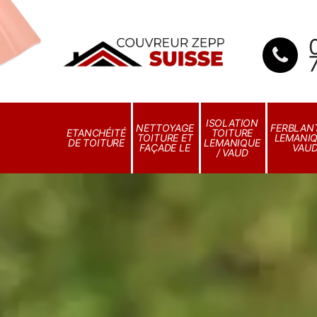
ISOLATION
NETTOYAGE
FERBLANT
ETANCHÉITÉ
TOITURE
TOITURE ET
LEMANIQ
DE TOITURE
LEMANIQUE
FAÇADE LE
VAU
/ VAUD