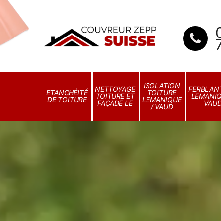
ISOLATION
NETTOYAGE
FERBLANT
ETANCHÉITÉ
TOITURE
TOITURE ET
LEMANIQ
DE TOITURE
LEMANIQUE
FAÇADE LE
VAU
/ VAUD