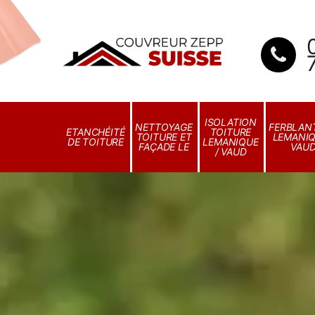
ISOLATION
NETTOYAGE
FERBLANT
ETANCHÉITÉ
TOITURE
TOITURE ET
LEMANIQ
DE TOITURE
LEMANIQUE
FAÇADE LE
VAU
/ VAUD