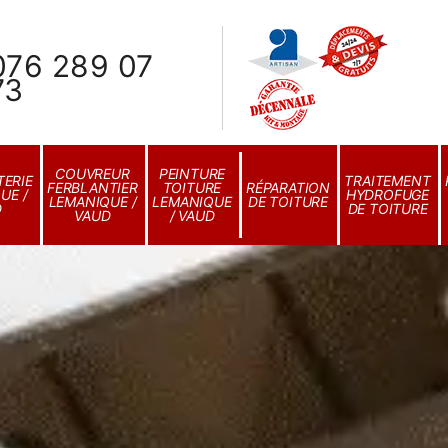
076 289 07
73
COUVREUR
PEINTURE
ERIE
TRAITEMENT
FERBLANTIER
TOITURE
RÉPARATION
UE /
HYDROFUGE
LEMANIQUE /
LEMANIQUE
DE TOITURE
D
DE TOITURE
VAUD
/ VAUD