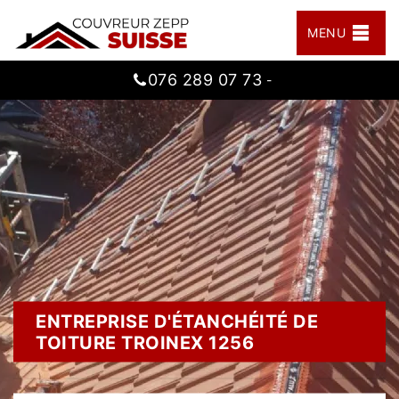
MENU
076 289 07 73
-
ENTREPRISE D'ÉTANCHÉITÉ DE
TOITURE TROINEX 1256