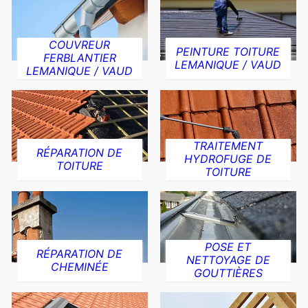
COUVREUR
PEINTURE TOITURE
FERBLANTIER
LEMANIQUE / VAUD
LEMANIQUE / VAUD
TRAITEMENT
RÉPARATION DE
HYDROFUGE DE
TOITURE
TOITURE
POSE ET
RÉPARATION DE
NETTOYAGE DE
CHEMINÉE
GOUTTIÈRES